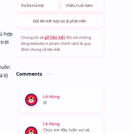
Trà Đá Hà Nội
Chiều Cuối Năm
Đặt liên kết hợp tác & phát triển
hù hợp
Chúng tôi sẽ
gỡ liên kết
đối với những
trời
blog/website vi phạm chính sách & quy
định chung về liên kết.
 Muốn
Comments
 lị)
Lê Hùng
🤣
Lê Hùng
Chúc em đầu tuần vui vẻ,