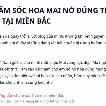
M SÓC HOA MAI NỞ ĐÚNG T
TẠI MIỀN BẮC
ạn đã quay trở lại với blog của mình. Không khí Tết Nguyên
n anh em ở đây ai cũng đang tất bật chuẩn bị trang hoàng 
 Nam gửi ra cho mình một chậu Mai vàng cực đẹp. Mà ngặt
t da cắt thịt", làm sao để chăm cho em nó nở hoa đúng mùng
vọc vạch tìm hiểu và hỏi han các cao nhân, hôm nay mình sẽ 
 Bắc cho anh em cùng biết nhé!
ăm sóc hoa mai vàng nở đúng Tết tại miền Bắc