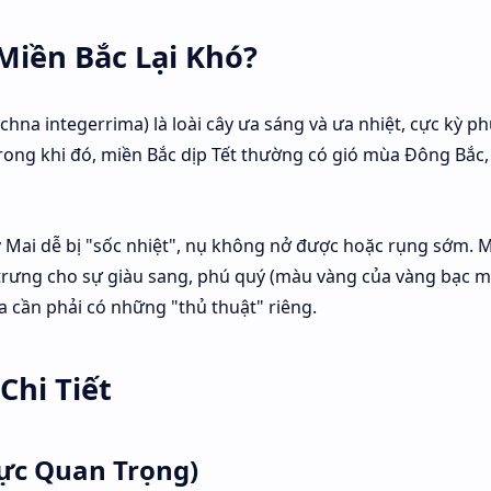
Miền Bắc Lại Khó?
hna integerrima) là loài cây ưa sáng và ưa nhiệt, cực kỳ p
ng khi đó, miền Bắc dịp Tết thường có gió mùa Đông Bắc, 
y Mai dễ bị "sốc nhiệt", nụ không nở được hoặc rụng sớm.
rưng cho sự giàu sang, phú quý (màu vàng của vàng bạc mà
 cần phải có những "thủ thuật" riêng.
Chi Tiết
Cực Quan Trọng)