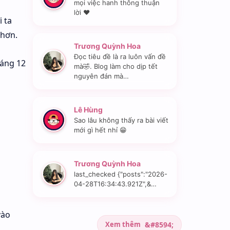
mọi việc hanh thông thuận
lời ❤️
 ta
 hơn.
Trương Quỳnh Hoa
Đọc tiêu đề là ra luôn vấn đề
háng 12
mà🤣. Blog làm cho dịp tết
nguyên đán mà…
Lê Hùng
Sao lâu không thấy ra bài viết
mới gì hết nhỉ 😁
Trương Quỳnh Hoa
last_checked {"posts":"2026-
04-28T16:34:43.921Z",&…
vào
Xem thêm