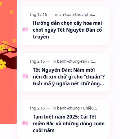
bạn có một ngày đầu năm thật
nhi…
Hướng dẫn chọn cây hoa mai
chơi ngày Tết Nguyên Đán cổ
truyền
Tết Nguyên Đán: Năm mới
nên đi xin chữ gì cho "chuẩn"?
Giải mã ý nghĩa nét chữ ông
đồ
Tạm biệt năm 2025: Cái Tết
miền Bắc và những dòng code
cuối năm