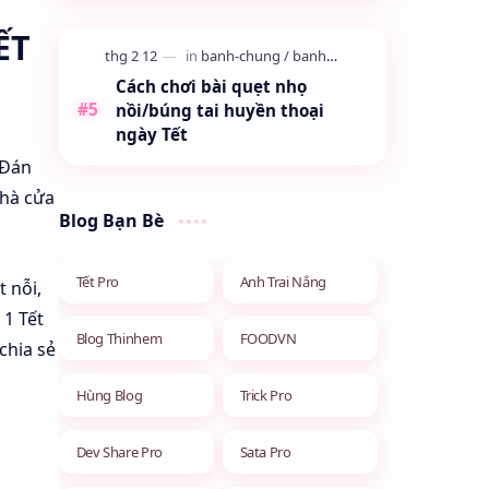
ẾT
Cách chơi bài quẹt nhọ
nồi/búng tai huyền thoại
ngày Tết
 Đán
nhà cửa
Blog Bạn Bè
Tết Pro
Anh Trai Nắng
 nỗi,
 1 Tết
Blog Thinhem
FOODVN
chia sẻ
Hùng Blog
Trick Pro
Dev Share Pro
Sata Pro