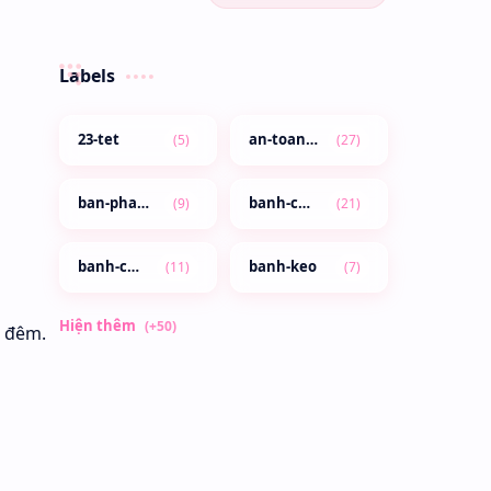
Labels
ả đêm.