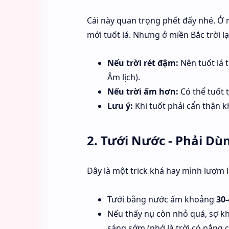
Cái này quan trọng phết đấy nhé. Ở 
mới tuốt lá. Nhưng ở miền Bắc trời 
Nếu trời rét đậm:
Nên tuốt lá 
Âm lịch).
Nếu trời ấm hơn:
Có thể tuốt 
Lưu ý:
Khi tuốt phải cẩn thận 
2. Tưới Nước - Phải D
Đây là một trick khá hay mình lượm lặ
Tưới bằng nước ấm khoảng
30-
Nếu thấy nụ còn nhỏ quá, sợ kh
sáng sớm (nhớ là trời có nắng 