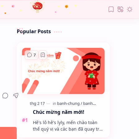
Popular Posts
Chúc mừng năm mới!
Hê's lô hê's lyly, mến chào toàn
thể quý vị và các bạn đã quay trở
lại với Blog của mình. Chúc các