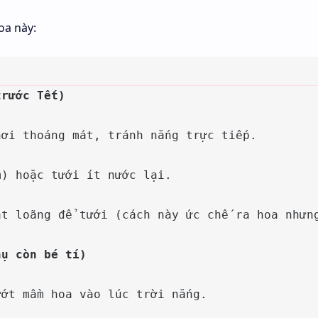
oa này:
trước Tết)
ơi thoáng mát, tránh nắng trực tiếp.

) hoặc tưới ít nước lại.

t loãng để tưới (cách này ức chế ra hoa nhưng
nụ còn bé tí)
ớt mầm hoa vào lúc trời nắng.
