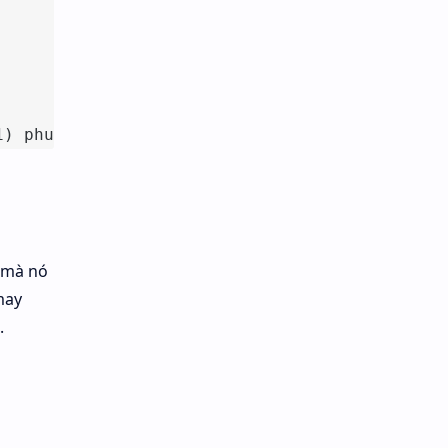
1) phun nhẹ.
, mà nó
may
.