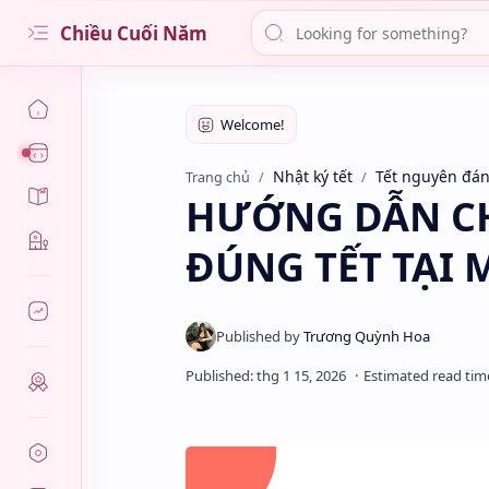
Chiều Cuối Năm
Ngày giáp tết
Nhật ký tết
Tết nguyên đá
Trang chủ
Chợ hoa
HƯỚNG DẪN C
Đồ cúng vái
ĐÚNG TẾT TẠI 
Chuẩn bị bữa cơm
Đêm giao thừa
Sáng mùng 1