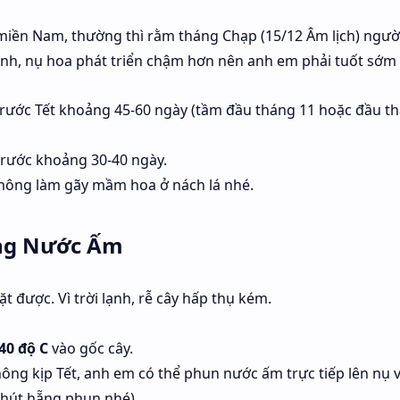
miền Nam, thường thì rằm tháng Chạp (15/12 Âm lịch) người
lạnh, nụ hoa phát triển chậm hơn nên anh em phải tuốt sớm
trước Tết khoảng 45-60 ngày (tầm đầu tháng 11 hoặc đầu t
trước khoảng 30-40 ngày.
không làm gãy mầm hoa ở nách lá nhé.
ùng Nước Ấm
t được. Vì trời lạnh, rễ cây hấp thụ kém.
40 độ C
vào gốc cây.
ông kịp Tết, anh em có thể phun nước ấm trực tiếp lên nụ 
chút hẵng phun nhé).