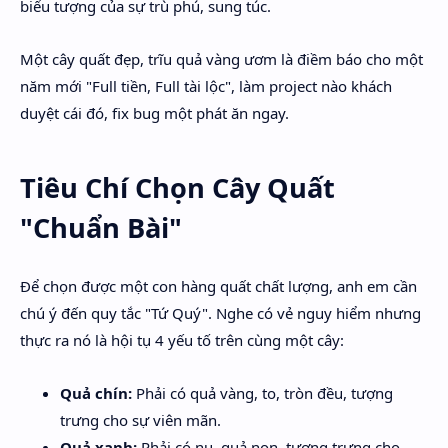
biểu tượng của sự trù phú, sung túc.
Một cây quất đẹp, trĩu quả vàng ươm là điềm báo cho một
năm mới "Full tiền, Full tài lộc", làm project nào khách
duyệt cái đó, fix bug một phát ăn ngay.
Tiêu Chí Chọn Cây Quất
"Chuẩn Bài"
Để chọn được một con hàng quất chất lượng, anh em cần
chú ý đến quy tắc "Tứ Quý". Nghe có vẻ nguy hiểm nhưng
thực ra nó là hội tụ 4 yếu tố trên cùng một cây:
Quả chín:
Phải có quả vàng, to, tròn đều, tượng
trưng cho sự viên mãn.
Quả xanh:
Phải có nụ, quả non, tượng trưng cho