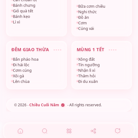
Bánh chưng
Bữa cơm chiều
Giỏ quà tết
Nghi thức
Bánh kẹo
Đồ ăn
Lì xì
Cơm
Cúng vái
ĐÊM GIAO THỪA
MÙNG 1 TẾT
Bắn pháo hoa
Xông đất
Đi hái lộc
Tín ngưỡng
Cơm cúng
Nhận lì xì
Xôi gà
Thăm hỏi
Lên chùa
Đi du xuân
2026
‧
Chiều Cuối Năm
‧ All rights reserved.
©