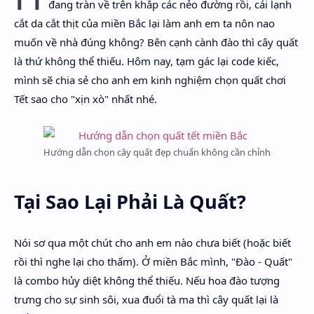
đang tràn về trên khắp các nẻo đường rồi, cái lạnh
cắt da cắt thịt của miền Bắc lại làm anh em ta nôn nao
muốn về nhà đúng không? Bên cạnh cành đào thì cây quất
là thứ không thể thiếu. Hôm nay, tạm gác lại code kiếc,
mình sẽ chia sẻ cho anh em kinh nghiệm chọn quất chơi
Tết sao cho "xịn xò" nhất nhé.
Hướng dẫn chọn cây quất đẹp chuẩn không cần chỉnh
Tại Sao Lại Phải Là Quất?
Nói sơ qua một chút cho anh em nào chưa biết (hoặc biết
rồi thì nghe lại cho thấm). Ở miền Bắc mình, "Đào - Quất"
là combo hủy diệt không thể thiếu. Nếu hoa đào tượng
trưng cho sự sinh sôi, xua đuổi tà ma thì cây quất lại là