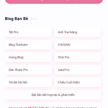
Blog Bạn Bè
Tết Pro
Anh Trai Nắng
Blog Thinhem
FOODVN
Hùng Blog
Trick Pro
Dev Share Pro
Sata Pro
Trà Đá Hà Nội
Chiều Cuối Năm
Đặt liên kết hợp tác & phát triển
Chúng tôi sẽ
gỡ liên kết
đối với những blog/website vi phạm