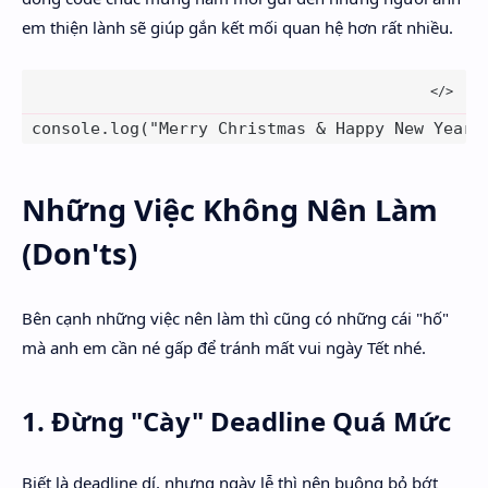
em thiện lành sẽ giúp gắn kết mối quan hệ hơn rất nhiều.
 console.log("Merry Christmas & Happy New Year!
Những Việc Không Nên Làm
(Don'ts)
Bên cạnh những việc nên làm thì cũng có những cái "hố"
mà anh em cần né gấp để tránh mất vui ngày Tết nhé.
1. Đừng "Cày" Deadline Quá Mức
Biết là deadline dí, nhưng ngày lễ thì nên buông bỏ bớt